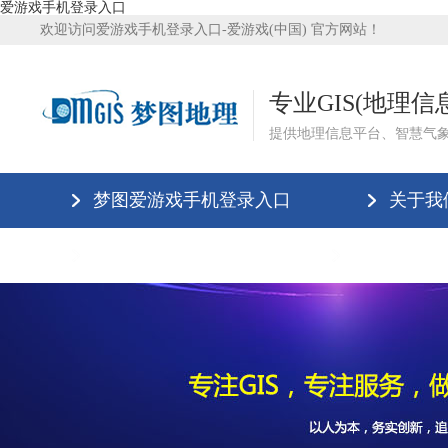
爱游戏手机登录入口
欢迎访问爱游戏手机登录入口-爱游戏(中国) 官方网站！
专业GIS(地理
提供地理信息平台、智慧气
梦图爱游戏手机登录入口
关于我
爱游戏手机登录入口
爱游戏手机