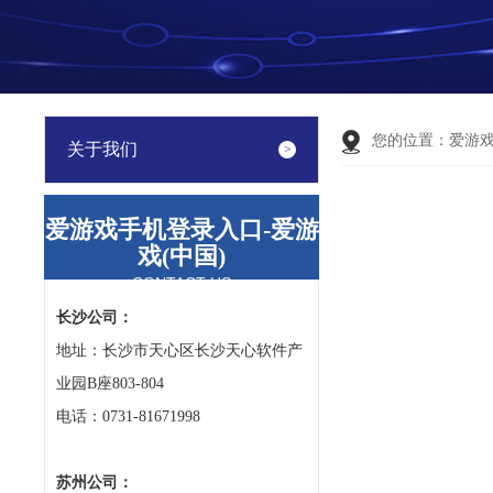
您的位置：
爱游
关于我们
爱游戏手机登录入口-爱游
戏(中国)
CONTACT US
长沙公司：
地址：长沙市天心区长沙天心软件产
业园B座803-804
电话：0731-81671998
苏州公司：