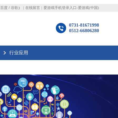
（
百度
/
谷歌
）
|
在线留言
|
爱游戏手机登录入口-爱游戏(中国)
0731-81671998
0512-66806280
行业应用