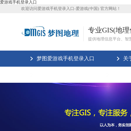
爱游戏手机登录入口
欢迎访问爱游戏手机登录入口-爱游戏(中国) 官方网站！
专业GIS(地
提供地理信息平台、智
梦图爱游戏手机登录入口
关
爱游戏手机登录入口
爱游戏