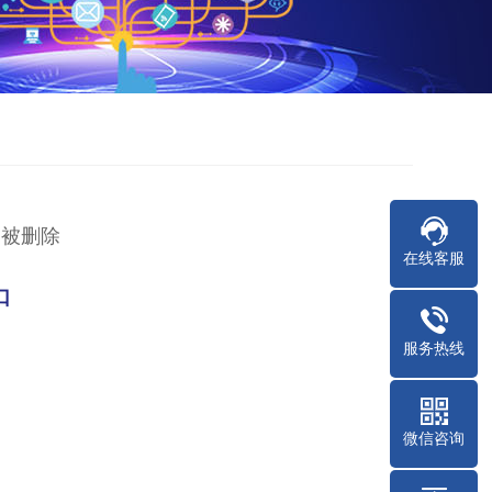
已被删除
在线客服
口
服务热线
微信咨询