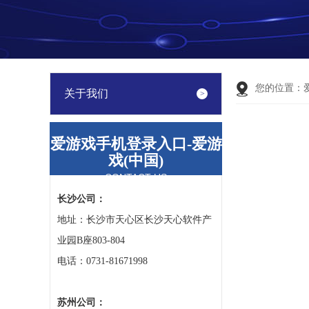
您的位置：
关于我们
爱游戏手机登录入口-爱游
戏(中国)
CONTACT US
长沙公司：
地址：长沙市天心区长沙天心软件产
业园B座803-804
电话：0731-81671998
苏州公司：