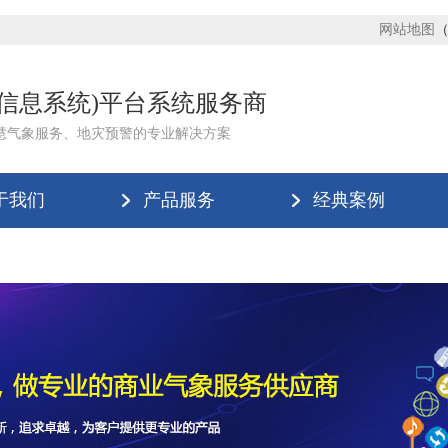
网站地图
理信息系统)平台系统服务商
慧气象服务、地灾预警的专业解决方案
于我们
产品服务
经典案例
手机登录入口-爱游戏(中国)