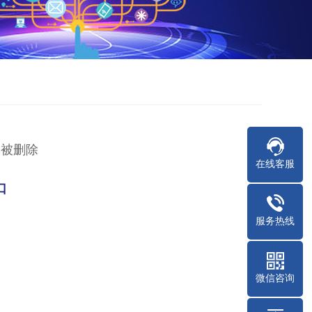
已被删除
在线客服
口
服务热线
微信咨询