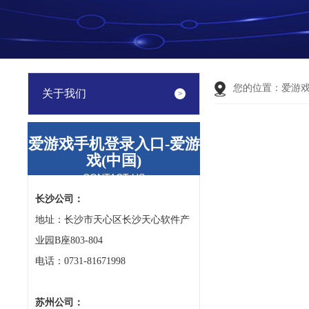
您的位置：
爱游
关于我们
爱游戏手机登录入口-爱游
戏(中国)
CONTACT US
长沙公司：
地址：长沙市天心区长沙天心软件产
业园B座803-804
电话：0731-81671998
苏州公司：