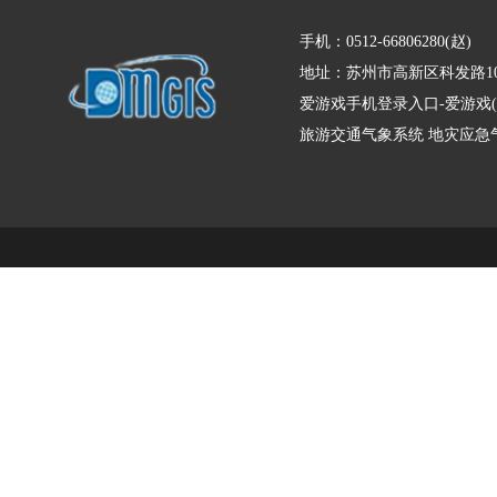
手机：0512-66806280(赵)
地址：苏州市高新区科发路10
爱游戏手机登录入口-爱游戏(
旅游交通气象系统
地灾应急